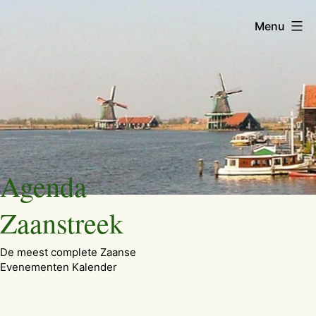
Menu
Ga
Agenda
naar
de
Zaanstreek
inhoud
De meest complete Zaanse
Evenementen Kalender