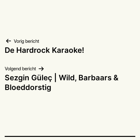
Bericht
Vorig bericht
De Hardrock Karaoke!
navigatie
Volgend bericht
Sezgin Güleç | Wild, Barbaars &
Bloeddorstig