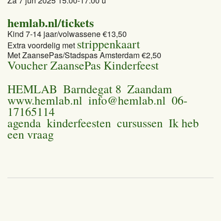
Za 7 jun 2025 15.00-17.00 u
hemlab.nl/tickets
Kind 7-14 jaar/volwassene €13,50
strippenkaart
Extra voordelig met
Met ZaansePas/Stadspas Amsterdam €2,50
Voucher ZaansePas Kinderfeest
HEMLAB
Barndegat 8
Zaandam
www.hemlab.nl
info@hemlab.nl
06-
17165114
agenda
kinderfeesten
cursussen
Ik heb
een vraag