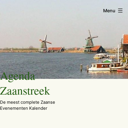
Menu
Ga
Agenda
naar
de
Zaanstreek
inhoud
De meest complete Zaanse
Evenementen Kalender