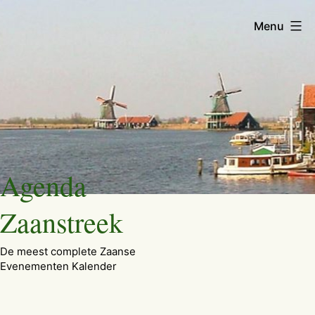
Menu
Ga
Agenda
naar
de
Zaanstreek
inhoud
De meest complete Zaanse
Evenementen Kalender