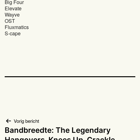
Big Four
Elevate
Wayve
OST
Fluxmatics
S-cape
Bericht
Vorig bericht
Bandbreedte: The Legendary
navigatie
Hangovers, Knees Up, Crackle