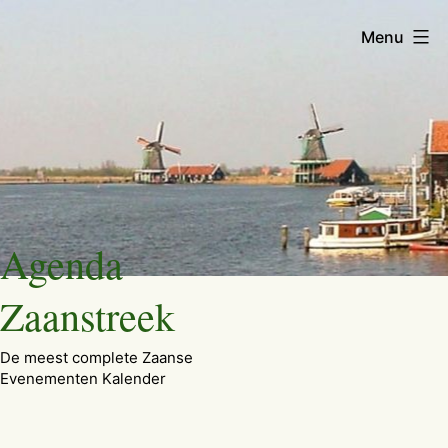
Menu
Ga
Agenda
naar
de
Zaanstreek
inhoud
De meest complete Zaanse
Evenementen Kalender