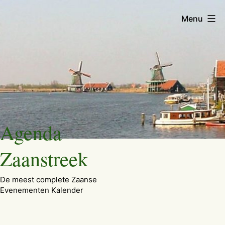
Menu
Ga
Agenda
naar
de
Zaanstreek
inhoud
De meest complete Zaanse
Evenementen Kalender