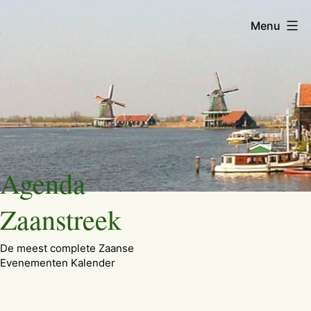
Menu
Ga
Agenda
naar
de
Zaanstreek
inhoud
De meest complete Zaanse
Evenementen Kalender