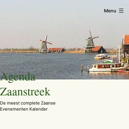
Menu
Ga
Agenda
naar
de
Zaanstreek
inhoud
De meest complete Zaanse
Evenementen Kalender