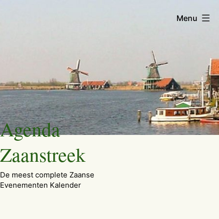
Menu
Ga
Agenda
naar
de
Zaanstreek
inhoud
De meest complete Zaanse
Evenementen Kalender