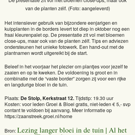
De presentatie zit vol met bloemen close-ups, maar ook
van de planten zélf.
(Foto: aangeleverd)
Het intensiever gebruik van bijzondere eenjarigen en
kuipplanten in de borders levert tot diep in oktober nog een
fraai kleurenpalet op. De presentatie zit vol met bloemen
close-ups, maar ook van de planten zélf. Tips en adviezen
ondersteunen het unieke fotowerk. Een hand-out met de
plantnamen wordt uitgereikt bij de start.
Beleef in het voorjaar het plezier om plantjes voor jezelf te
zaaien en op te kweken. De voldoening is groot en in
combinatie met de “vaste border” zorgen zij voor een rijke
en langdurige bloei in de tuin.
Plaats:
De Stolp, Kerkstraat 12.
Tijdstip: 19.30 uur
Kosten: voor leden Groei & Bloei gratis, niet-leden € 5,- svp
contant te voldoen bij aanvang. Meer informatie op
https://zaanstreek.groei.nl/home
Lezing langer bloei in de tuin | Al het
Bron: