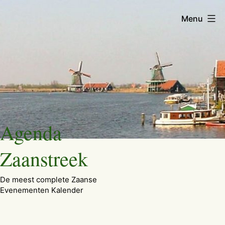
Menu
Ga
Agenda
naar
de
Zaanstreek
inhoud
De meest complete Zaanse
Evenementen Kalender