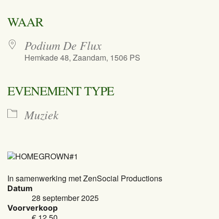
Download ICS
Google Calendar
iCalendar
Office 365
Outlook Live
WAAR
Podium De Flux
Hemkade 48, Zaandam, 1506 PS
EVENEMENT TYPE
Muziek
In samenwerking met ZenSocial Productions
Datum
28 september 2025
Voorverkoop
€ 12,50