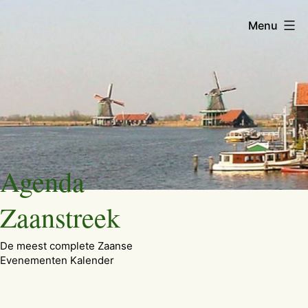
Menu
Ga
Agenda
naar
de
Zaanstreek
inhoud
De meest complete Zaanse
Evenementen Kalender