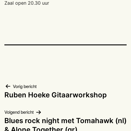
Zaal open 20.30 uur
Bericht
Vorig bericht
Ruben Hoeke Gitaarworkshop
navigatie
Volgend bericht
Blues rock night met Tomahawk (nl)
& Alone Together (gr)