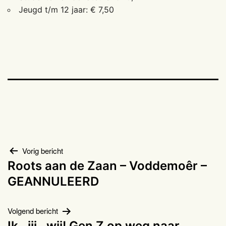
Jeugd t/m 12 jaar: € 7,50
Bericht
Vorig bericht
Roots aan de Zaan – Voddemoêr –
navigatie
GEANNULEERD
Volgend bericht
Ik…jij…wij! Gen Z op weg naar