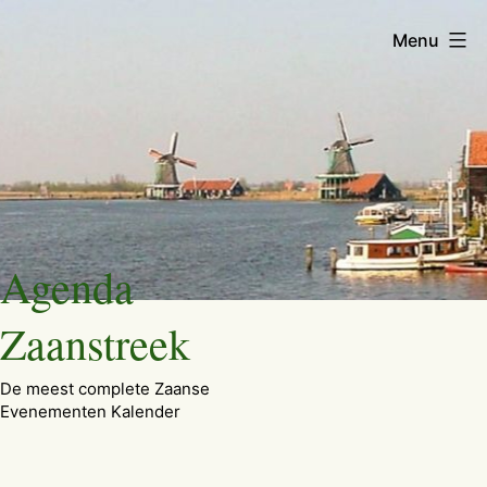
Menu
Ga
Agenda
naar
de
Zaanstreek
inhoud
De meest complete Zaanse
Evenementen Kalender