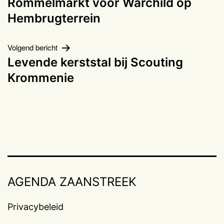
Rommelmarkt voor Warchild op
navigatie
Hembrugterrein
Volgend bericht
Levende kerststal bij Scouting
Krommenie
AGENDA ZAANSTREEK
Privacybeleid