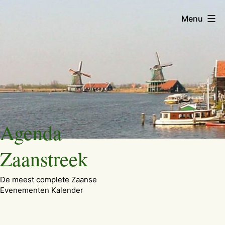
Menu
Ga
Agenda
naar
de
Zaanstreek
inhoud
De meest complete Zaanse
Evenementen Kalender