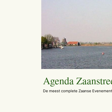
Ga
naar
de
inhoud
Agenda Zaanstre
De meest complete Zaanse Evenement