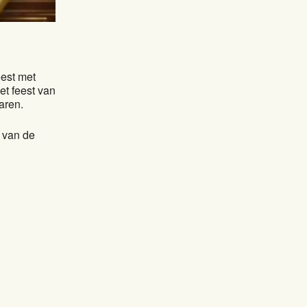
eest met
et feest van
aren.
s van de