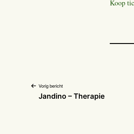
Koop ti
Bericht
Vorig bericht
Jandino – Therapie
navigatie