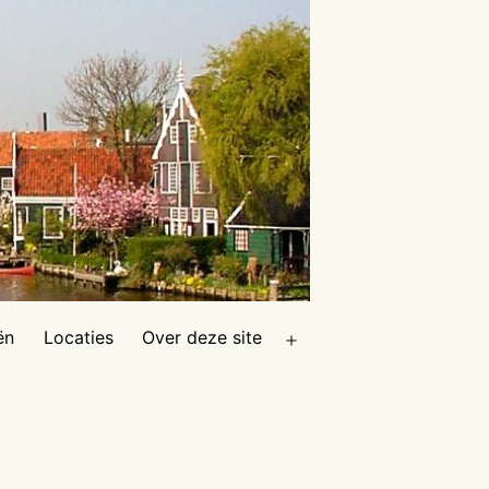
ën
Locaties
Over deze site
Open
menu