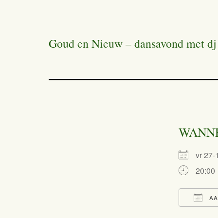
Goud en Nieuw – dansavond met dj
WANN
vr 27
20:00
AA
Dow