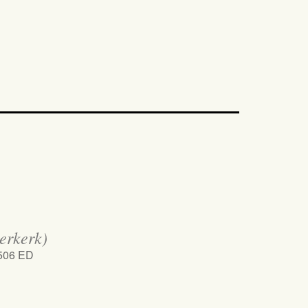
erkerk)
1506 ED
iCalendar
Office 365