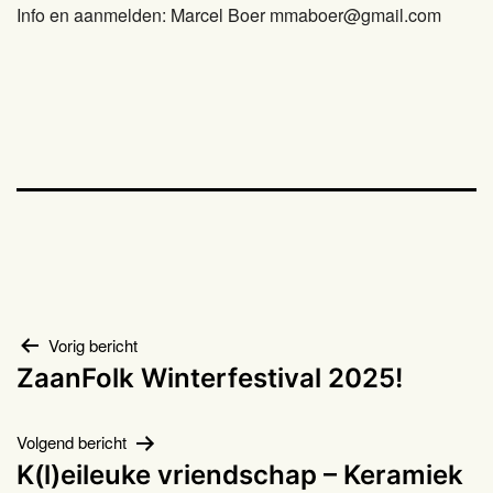
Info en aanmelden: Marcel Boer mmaboer@gmail.com
Bericht
Vorig bericht
ZaanFolk Winterfestival 2025!
navigatie
Volgend bericht
K(l)eileuke vriendschap – Keramiek