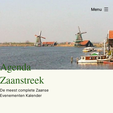
Menu
Ga
Agenda
naar
de
Zaanstreek
inhoud
De meest complete Zaanse
Evenementen Kalender