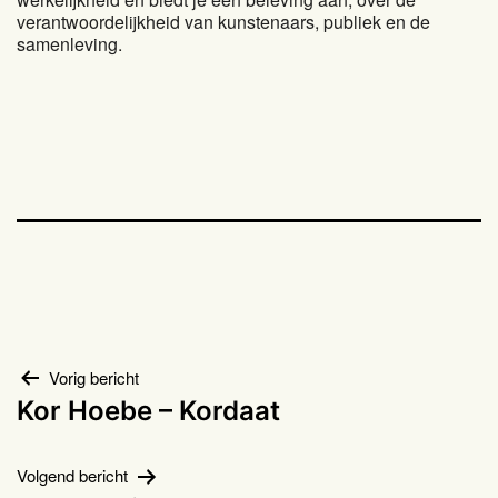
verantwoordelijkheid van kunstenaars, publiek en de
samenleving.
Bericht
Vorig bericht
Kor Hoebe – Kordaat
navigatie
Volgend bericht