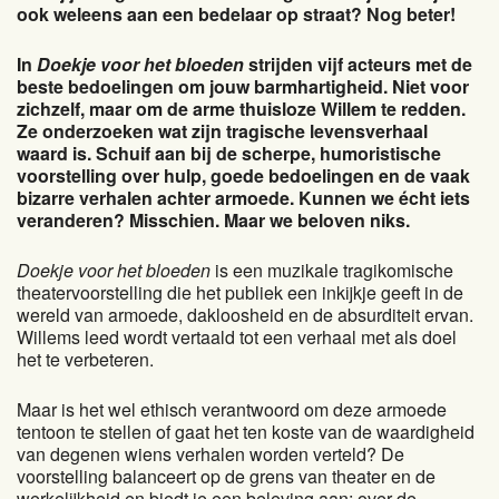
ook weleens aan een bedelaar op straat? Nog beter!
In
Doekje voor het bloeden
strijden vijf acteurs met de
beste bedoelingen om jouw barmhartigheid. Niet voor
zichzelf, maar om de arme thuisloze Willem te redden.
Ze onderzoeken wat zijn tragische levensverhaal
waard is. Schuif aan bij de scherpe, humoristische
voorstelling over hulp, goede bedoelingen en de vaak
bizarre verhalen achter armoede. Kunnen we écht iets
veranderen? Misschien. Maar we beloven niks.
Doekje voor het bloeden
is een muzikale tragikomische
theatervoorstelling die het publiek een inkijkje geeft in de
wereld van armoede, dakloosheid en de absurditeit ervan.
Willems leed wordt vertaald tot een verhaal met als doel
het te verbeteren.
Maar is het wel ethisch verantwoord om deze armoede
tentoon te stellen of gaat het ten koste van de waardigheid
van degenen wiens verhalen worden verteld? De
voorstelling balanceert op de grens van theater en de
werkelijkheid en biedt je een beleving aan; over de