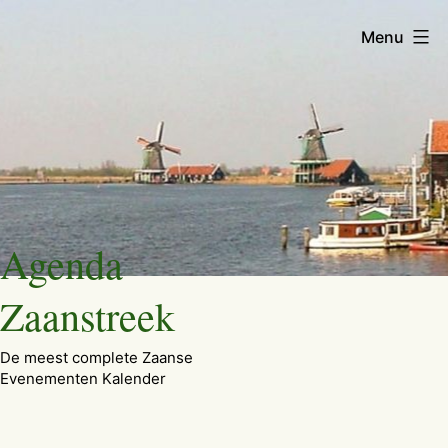
Menu
Ga
Agenda
naar
de
Zaanstreek
inhoud
De meest complete Zaanse
Evenementen Kalender