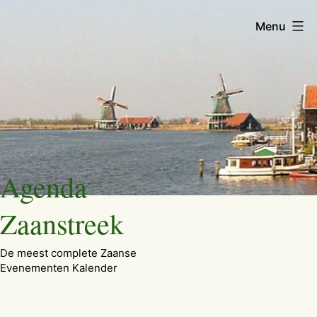
Menu
Ga
Agenda
naar
de
Zaanstreek
inhoud
De meest complete Zaanse
Evenementen Kalender