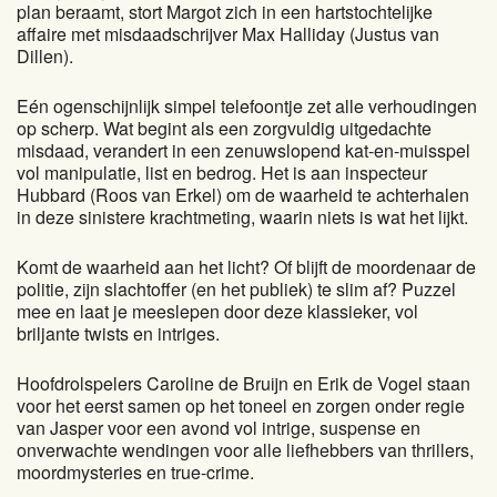
plan beraamt, stort Margot zich in een hartstochtelijke
affaire met misdaadschrijver Max Halliday (Justus van
Dillen).
Eén ogenschijnlijk simpel telefoontje zet alle verhoudingen
op scherp. Wat begint als een zorgvuldig uitgedachte
misdaad, verandert in een zenuwslopend kat-en-muisspel
vol manipulatie, list en bedrog. Het is aan inspecteur
Hubbard (Roos van Erkel) om de waarheid te achterhalen
in deze sinistere krachtmeting, waarin niets is wat het lijkt.
Komt de waarheid aan het licht? Of blijft de moordenaar de
politie, zijn slachtoffer (en het publiek) te slim af? Puzzel
mee en laat je meeslepen door deze klassieker, vol
briljante twists en intriges.
Hoofdrolspelers Caroline de Bruijn en Erik de Vogel staan
voor het eerst samen op het toneel en zorgen onder regie
van Jasper voor een avond vol intrige, suspense en
onverwachte wendingen voor alle liefhebbers van thrillers,
moordmysteries en true-crime.