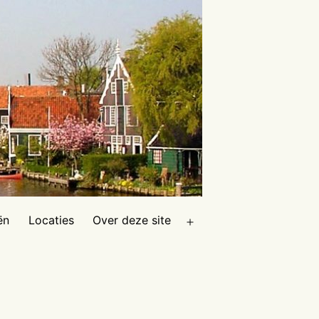
ën
Locaties
Over deze site
Open
menu