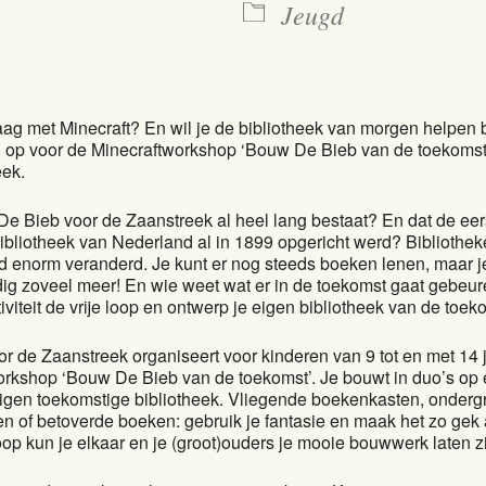
Jeugd
raag met Minecraft? En wil je de bibliotheek van morgen helpe
 op voor de Minecraftworkshop ‘Bouw De Bieb van de toekomst’ 
eek.
 De Bieb voor de Zaanstreek al heel lang bestaat? En dat de eer
bliotheek van Nederland al in 1899 opgericht werd? Bibliotheke
ijd enorm veranderd. Je kunt er nog steeds boeken lenen, maar j
ig zoveel meer! En wie weet wat er in de toekomst gaat gebeu
tiviteit de vrije loop en ontwerp je eigen bibliotheek van de toek
r de Zaanstreek organiseert voor kinderen van 9 tot en met 14 
orkshop ‘Bouw De Bieb van de toekomst’. Je bouwt in duo’s op 
 eigen toekomstige bibliotheek. Vliegende boekenkasten, onder
n of betoverde boeken: gebruik je fantasie en maak het zo gek a
loop kun je elkaar en je (groot)ouders je mooie bouwwerk laten z