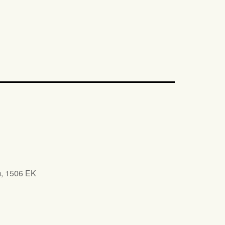
m, 1506 EK
iCalendar
Office 365