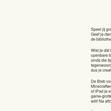
Speel jij g
Geef je dan
de biblioth
Wist je dat
openbare bi
sinds die t
tegenwoord
dus je crea
De Bieb voo
Minecraftw
of iPad je
game-grotte
wilt! Na af