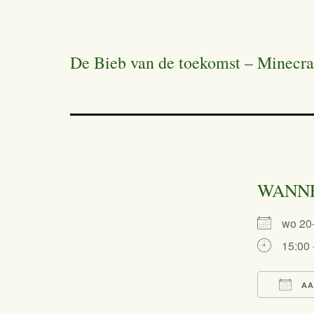
De Bieb van de toekomst – Minecr
WANN
wo 2
15:00 
AA
Dow