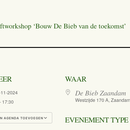
aftworkshop ‘Bouw De Bieb van de toekomst’
EER
WAAR
De Bieb Zaandam
0-11-2024
Westzijde 170 A, Zaanda
- 17:30
EVENEMENT TYPE
N AGENDA TOEVOEGEN
nload ICS
Google Calendar