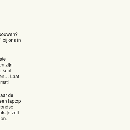
n bouwen?
bij ons in
ste
n zijn
e kunt
ren… Laat
omst!
jaar de
een laptop
grondse
ls je zelf
ien.