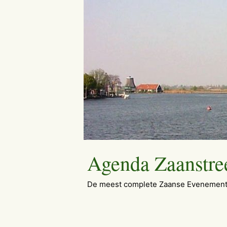
Ga
naar
de
inhoud
Agenda Zaanstre
De meest complete Zaanse Evenement