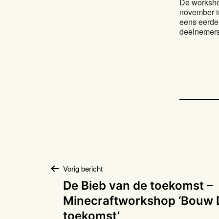
De worksho
november i
eens eerde
deelnemers,
Bericht
Vorig bericht
De Bieb van de toekomst –
navigatie
Minecraftworkshop ‘Bouw 
toekomst’