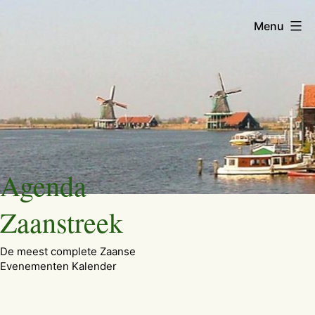
Menu
Ga
Agenda
naar
de
Zaanstreek
inhoud
De meest complete Zaanse
Evenementen Kalender