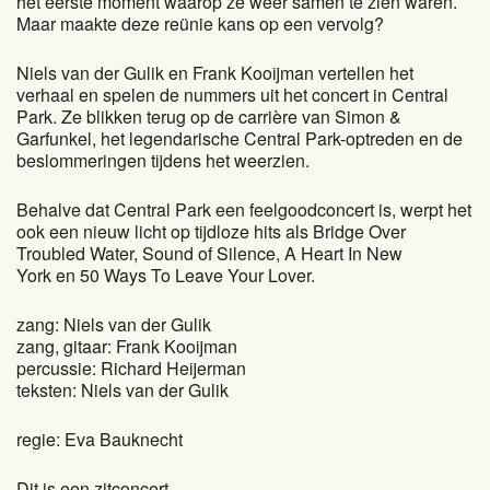
het eerste moment waarop ze weer samen te zien waren.
Maar maakte deze reünie kans op een vervolg?
Niels van der Gulik en Frank Kooijman vertellen het
verhaal en spelen de nummers uit het concert in Central
Park. Ze blikken terug op de carrière van Simon &
Garfunkel, het legendarische Central Park-optreden en de
beslommeringen tijdens het weerzien.
Behalve dat Central Park een feelgoodconcert is, werpt het
ook een nieuw licht op tijdloze hits als Bridge Over
Troubled Water, Sound of Silence, A Heart In New
York en 50 Ways To Leave Your Lover.
zang: Niels van der Gulik
zang, gitaar: Frank Kooijman
percussie: Richard Heijerman
teksten: Niels van der Gulik
regie: Eva Bauknecht
Dit is een zitconcert