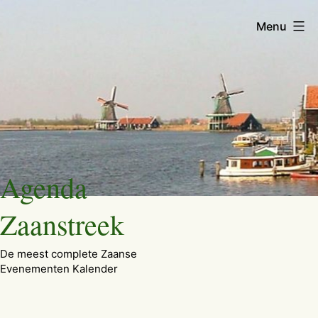
Menu
Ga
Agenda
naar
de
Zaanstreek
inhoud
De meest complete Zaanse
Evenementen Kalender