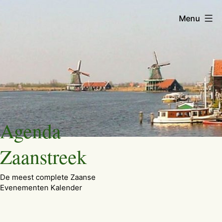
Menu
Ga
Agenda
naar
de
Zaanstreek
inhoud
De meest complete Zaanse
Evenementen Kalender