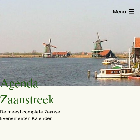
Menu
Ga
Agenda
naar
de
Zaanstreek
inhoud
De meest complete Zaanse
Evenementen Kalender