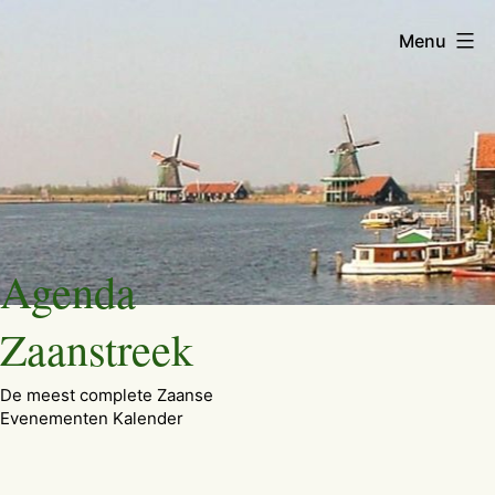
Menu
Ga
Agenda
naar
de
Zaanstreek
inhoud
De meest complete Zaanse
Evenementen Kalender