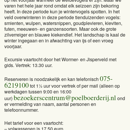
varen het hele jaar rond omdat elk seizoen zijn bekoring
heeft. In deze periode kun je wintervogels spotten. In het
veld overwinteren in deze periode tienduizenden vogels:
smienten, wulpen, watersnippen, goudplevieren, kieviten,
futen, meeuwen- en ganzensoorten. Maar ook de grote
zilverreiger en blauwe kiekendief. Het landschap is kaal de
winter ingegaan en in afwachting van ijs of een vroeg
voorjaar.
Excursie vaartocht door het Wormer- en Jisperveld met
gids. Vertrek: 13.30 uur.
075-
Reserveren is noodzakelijk en kan telefonisch
6219100
tot 1½ uur voor vertrek of per mail (alleen op
werkdagen tussen 9:00 en 16:00
bezoekerscentrum@poelboerderij.nl
uur)
ond
er vermelding van naam, aantal personen en
telefoonnummer.
Het tarief voor een vaartocht:
– volwassenen is 17,50 euro