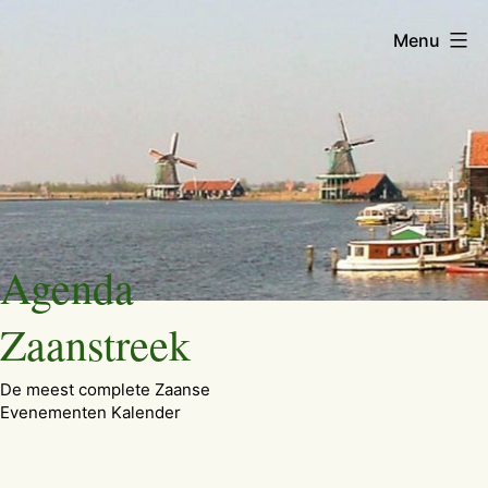
Menu
Ga
Agenda
naar
de
Zaanstreek
inhoud
De meest complete Zaanse
Evenementen Kalender