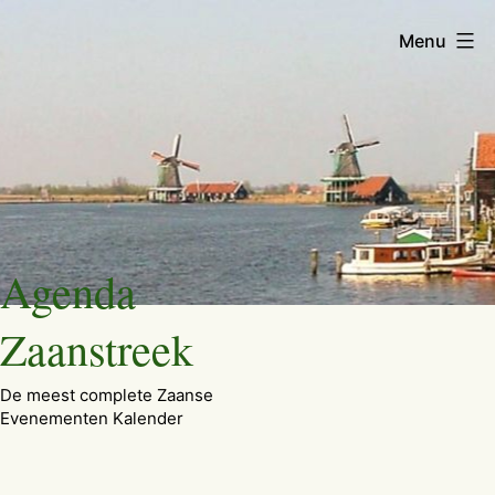
Menu
Ga
Agenda
naar
de
Zaanstreek
inhoud
De meest complete Zaanse
Evenementen Kalender