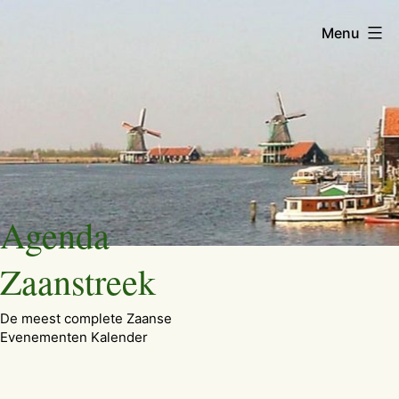
Menu
Ga
Agenda
naar
de
Zaanstreek
inhoud
De meest complete Zaanse
Evenementen Kalender