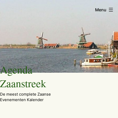
Menu
Ga
Agenda
naar
de
Zaanstreek
inhoud
De meest complete Zaanse
Evenementen Kalender