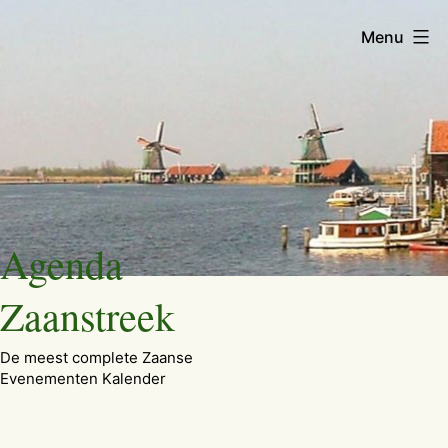
Menu
Ga
Agenda
naar
de
Zaanstreek
inhoud
De meest complete Zaanse
Evenementen Kalender