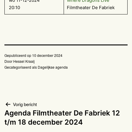
wo 11-12-2024
Where Dragons Live
20:10
Filmtheater De Fabriek
Gepubliceerd op
10 december 2024
Door
Hessel Kraaij
Gecategoriseerd als
Dagelijkse agenda
Bericht
Vorig bericht
Agenda Filmtheater De Fabriek 12
navigatie
t/m 18 december 2024