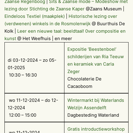
Zaanse Regenboog
|
Sits & Zaanse mode – Modeshow met
lezing door Stichting de Zaanse Kaper
@Zaans Museum |
Eindeloos Textiel (maakplek)
|
Historische lezing over
(verdwenen) winkels in de Rosmolenwijk
@ Buurthuis De
Kolk |
Leer een nieuwe taal: beeldtaal! 0ver compositie en
kunst
@ Het Weefhuis | en meer
Expositie ‘Beestenboel’
schilderijen van Ria Teeuw
di 03-12-2024 – zo 05-
en keramiek van Carla
01-2025
Zeger
10:30 – 16:30
Chocolaterie De
Cacaoboom
wo 11-12-2024 – do 12-
Wintermarkt bij Waterlands
12-2024
Welzijn Assendelft
12:00 – 15:00
Dagbesteding Waterland
Gratis introductieworkshop
wo 11-12-2024