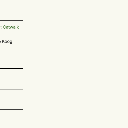
: Catwalk
e Koog