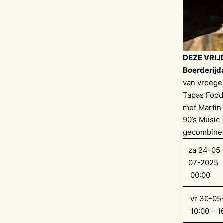
DEZE VRIJ
Boerderij
van vroeger
Tapas Food 
met Martin 
90’s Music 
gecombinee
za 24-05-
07-2025
00:00
vr 30-05
10:00 – 1