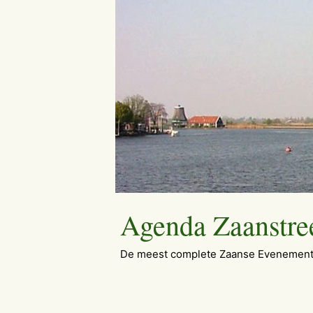
Ga
naar
de
inhoud
Agenda Zaanstre
De meest complete Zaanse Evenement