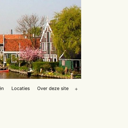
ën
Locaties
Over deze site
Open
menu