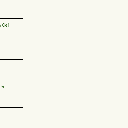
n Oei
)
 én