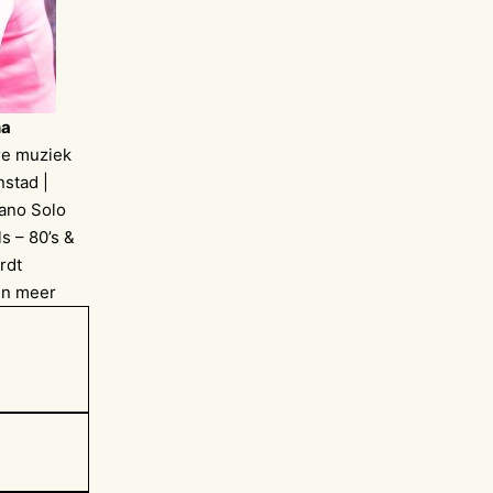
na
re muziek
nstad |
iano Solo
s – 80’s &
rdt
en meer