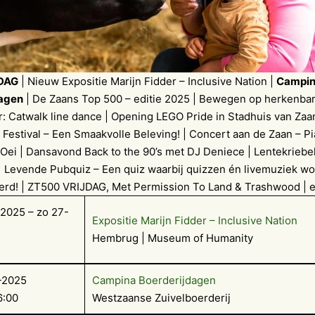
DAG
| Nieuw Expositie Marijn Fidder – Inclusive Nation |
Campi
dagen
| De Zaans Top 500 – editie 2025 | Bewegen op herkenba
: Catwalk line dance | Opening LEGO Pride in Stadhuis van Zaa
Festival – Een Smaakvolle Beleving! | Concert aan de Zaan – P
Oei | Dansavond Back to the 90’s met DJ Deniece | Lentekriebel
| Levende Pubquiz – Een quiz waarbij quizzen én livemuziek wo
rd! | ZT500 VRIJDAG, Met Permission To Land & Trashwood | 
2025 – zo 27-
Expositie Marijn Fidder – Inclusive Nation
Hembrug | Museum of Humanity
-2025
Campina Boerderijdagen
6:00
Westzaanse Zuivelboerderij