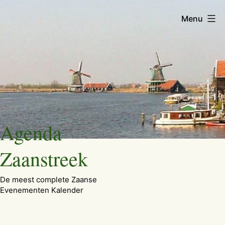
Menu
Ga
Agenda
naar
de
Zaanstreek
inhoud
De meest complete Zaanse
Evenementen Kalender