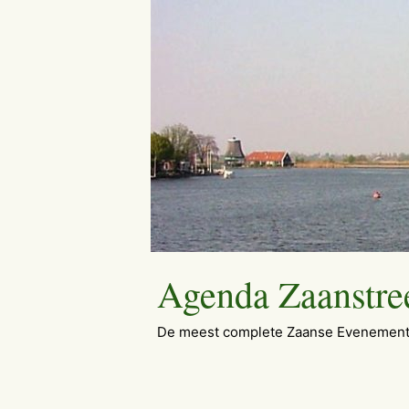
Ga
naar
de
inhoud
Agenda Zaanstre
De meest complete Zaanse Evenement