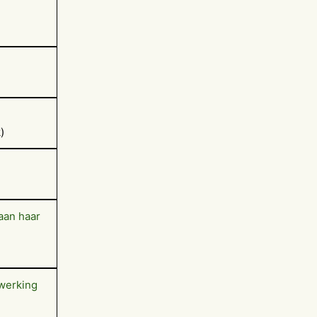
)
aan haar
nwerking