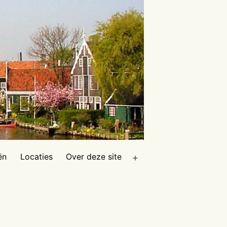
ën
Locaties
Over deze site
Open
menu