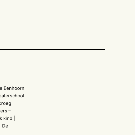
-De Eenhoorn
eaterschool
kroeg |
ers –
 kind |
| De