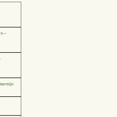
rn –
–
termijn