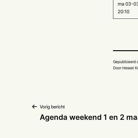
ma 03-0
20:10
Gepubliceerd
Door
Hessel Kr
Bericht
Vorig bericht
Agenda weekend 1 en 2 ma
navigatie