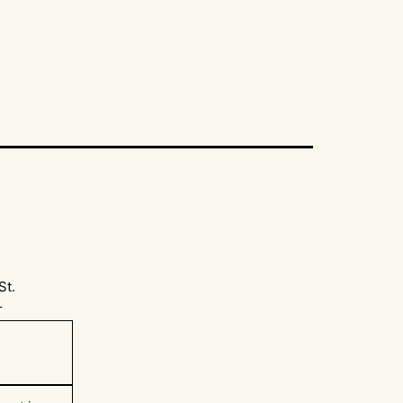
St.
r