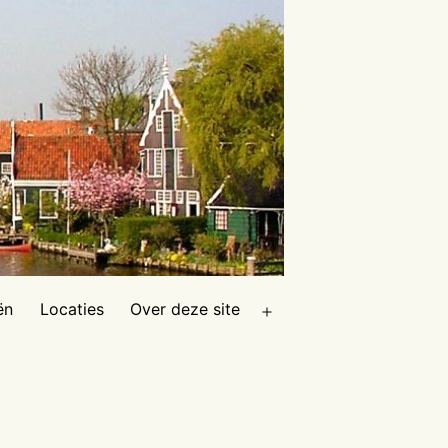
ën
Locaties
Over deze site
Open
menu