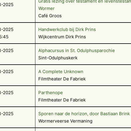
Gratis lezing over testament en levenstesta
3-2025
Wormer
Café Groos
3-2025
Handwerkclub bij Dirk Prins
5:45
Wijkcentrum Dirk Prins
3-2025
Alphacursus in St. Odulphusparochie
Sint-Odulphuskerk
3-2025
A Complete Unknown
Filmtheater De Fabriek
3-2025
Parthenope
Filmtheater De Fabriek
3-2025
Sporen naar de horizon, door Bastiaan Brink
Wormerveerse Vermaning