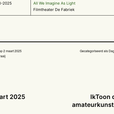
3-2025
All We Imagine As Light
Filmtheater De Fabriek
 op
2 maart 2025
Gecategoriseerd als
Dag
aaij
art 2025
IkToon 
amateurkunste