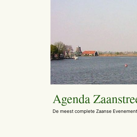
Ga
naar
de
inhoud
Agenda Zaanstre
De meest complete Zaanse Evenement