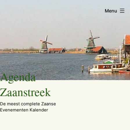
Menu
Ga
Agenda
naar
de
Zaanstreek
inhoud
De meest complete Zaanse
Evenementen Kalender