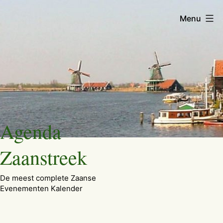
Menu
Ga
Agenda
naar
de
Zaanstreek
inhoud
De meest complete Zaanse
Evenementen Kalender