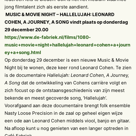
jong filmtalent zich als eerste aandient.
MUSIC & MOVIE NIGHT – HALLELUJAH: LEONARD
COHEN, A JOURNEY, A SONG vindt plaats op donderdag
29 december 20.00
https://www.de-fabriek.nl/films/1080-
music+movie+night+hallelujah+leonard+cohen+a+journ
ey+a+song.html
Op donderdag 29 december is een nieuwe Music & Movie
Night bij te wonen, deze keer rond Leonard Cohen. Te zien
is de documentaire
Hallelujah: Leonard Cohen, A Journey,
A Song
dat de ontwikkeling van Cohens carrière volgt en
zich focust op de ontstaansgeschiedenis van zijn meest
bekende en meest gecoverde song, ‘Hallelujah’.
Voorafgaand aan deze documentaire brengt folk ensemble
Nasty Loose Precision in de zaal op geheel eigen wijze
een ode aan Leonard Cohen middels viool, banjo en gitaar.
Na afloop kunt u nog genieten van een langer optreden in
Café Fabriek.