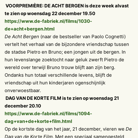
VOORPREMIÈRE: DE ACHT BERGEN is deze week alvast
te zien op woensdag 22 december 19.50
https://www.de-fabriek.nl/films/1030-
de+acht+bergen.html
De Acht Bergen
(naar de bestseller van Paolo Cognetti)
vertelt het verhaal van de bijzondere vriendschap tussen
de stadse Pietro en Bruno; een jongen uit de bergen. In
hun levenslange zoektocht naar geluk zwerft Pietro de
wereld over terwijl Bruno trouw blijft aan zijn berg.
Ondanks hun totaal verschillende levens, blijft de
vriendschap uit hun kinderjaren ogenschijnlijk
onverwoestbaar.
DAG VAN DE KORTE FILM is te zien op woensdag 21
december 20.10
https://www.de-fabriek.nl/films/1094-
dag+van+de+korte+film.html
Op de kortste dag van het jaar, 21 december, vieren we
De
Dag van de Korte Film
. Met een speciaal samengesteld