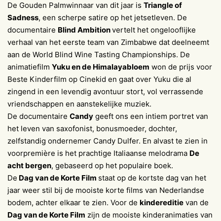
De Gouden Palmwinnaar van dit jaar is
Triangle of
Sadness
, een scherpe satire op het jetsetleven. De
documentaire
Blind Ambition
vertelt het ongelooflijke
verhaal van het eerste team van Zimbabwe dat deelneemt
aan de World Blind Wine Tasting Championships. De
animatiefilm
Yuku en de Himalayabloem
won de prijs voor
Beste Kinderfilm op Cinekid en gaat over Yuku die al
zingend in een levendig avontuur stort, vol verrassende
vriendschappen en aanstekelijke muziek.
De documentaire
Candy
geeft ons een intiem portret van
het leven van saxofonist, bonusmoeder, dochter,
zelfstandig ondernemer Candy Dulfer. En alvast te zien in
voorpremière is het prachtige Italiaanse melodrama
De
acht bergen
, gebaseerd op het populaire boek.
De
Dag van de Korte Film
staat op de kortste dag van het
jaar weer stil bij de mooiste korte films van Nederlandse
bodem, achter elkaar te zien. Voor de
kindereditie
van de
Dag van de Korte Film
zijn de mooiste kinderanimaties van