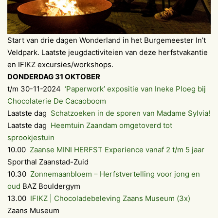
Start van drie dagen Wonderland in het Burgemeester In’t
Veldpark. Laatste jeugdactiviteien van deze herfstvakantie
en IFIKZ excursies/workshops.
DONDERDAG 31 OKTOBER
t/m 30-11-2024
‘Paperwork’ expositie van Ineke Ploeg bij
Chocolaterie De Cacaoboom
Laatste dag
Schatzoeken in de sporen van Madame Sylvia!
Laatste dag
Heemtuin Zaandam omgetoverd tot
sprookjestuin
10.00
Zaanse MINI HERFST Experience vanaf 2 t/m 5 jaar
Sporthal Zaanstad-Zuid
10.30
Zonnemaanbloem – Herfstvertelling voor jong en
oud
BAZ Bouldergym
13.00
IFIKZ | Chocoladebeleving Zaans Museum (3x)
Zaans Museum